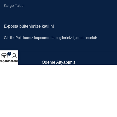
Kargo Takibi
E-posta bültenimize katılın!
Gizlilik Politikamız kapsamında bilgileriniz işlenebilecektir.
0
Mağaza
Sepet
Hesabım
Ödeme Altyapımız
Sosyal Medya
KARDELUXE
2022 TASARIM ve GELİŞTİRME
NETSTA
. Tüm Hakları Saklıdır.