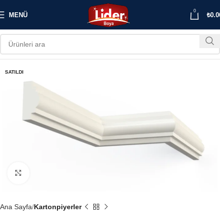
0
MENÜ
₺
0.0
SATILDI
Büyütmek için tıklayın
Ana Sayfa
Kartonpiyerler