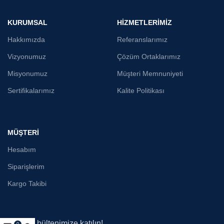
KURUMSAL
HİZMETLERİMİZ
Hakkımızda
Referanslarımız
Vizyonumuz
Çözüm Ortaklarımız
Misyonumuz
Müşteri Memnuniyeti
Sertifikalarımız
Kalite Politikası
MÜŞTERİ
Hesabım
Siparişlerim
Kargo Takibi
E-posta bültenimize katılın!