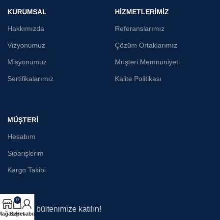
KURUMSAL
HİZMETLERİMİZ
Hakkımızda
Referanslarımız
Vizyonumuz
Çözüm Ortaklarımız
Misyonumuz
Müşteri Memnuniyeti
Sertifikalarımız
Kalite Politikası
MÜŞTERİ
Hesabım
Siparişlerim
Kargo Takibi
0
E-posta bültenimize katılın!
Mağaza
Sepet
Hesabım