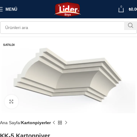
0
MENÜ
₺
0.0
SATILDI
Büyütmek için tıklayın
Ana Sayfa
Kartonpiyerler
KK-5 Kartonpiyer