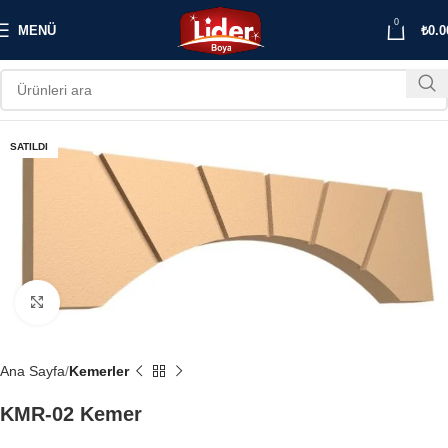
0
MENÜ
₺
0.0
SATILDI
Büyütmek için tıklayın
Ana Sayfa
Kemerler
KMR-02 Kemer