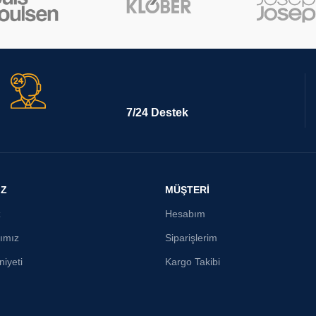
7/24 Destek
İZ
MÜŞTERİ
z
Hesabım
ımız
Siparişlerim
iyeti
Kargo Takibi