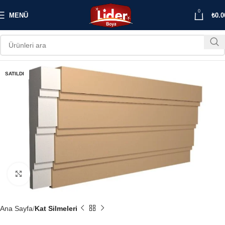
0
MENÜ
₺
0.0
SATILDI
Büyütmek için tıklayın
Ana Sayfa
Kat Silmeleri