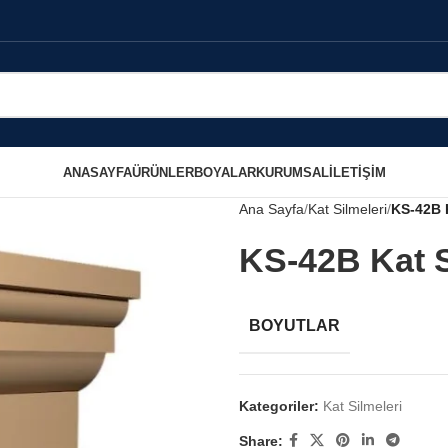
ANASAYFA
ÜRÜNLER
BOYALAR
KURUMSAL
İLETIŞIM
Ana Sayfa
Kat Silmeleri
KS-42B K
KS-42B Kat S
BOYUTLAR
Kategoriler:
Kat Silmeleri
Share: