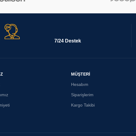
7/24 Destek
İZ
MÜŞTERİ
z
Hesabım
ımız
Siparişlerim
iyeti
Kargo Takibi