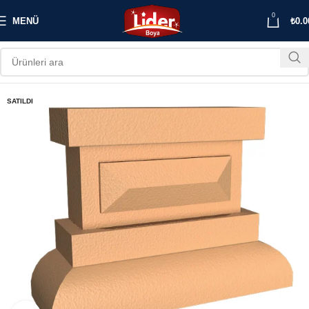
0
MENÜ
₺
0.0
SATILDI