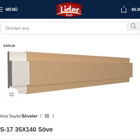
0
MENÜ
₺
0.0
SATILDI
Büyütmek için tıklayın
Ana Sayfa
Söveler
S-17 35X140 Söve