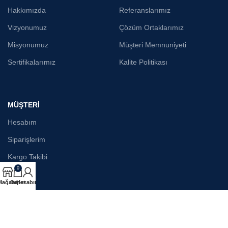
Hakkımızda
Referanslarımız
Vizyonumuz
Çözüm Ortaklarımız
Misyonumuz
Müşteri Memnuniyeti
Sertifikalarımız
Kalite Politikası
MÜŞTERİ
Hesabım
Siparişlerim
Kargo Takibi
0
Mağaza
Sepet
Hesabım
E-posta bültenimize katılın!
Gizlilik Politikamız kapsamında bilgileriniz işlenebilecektir.