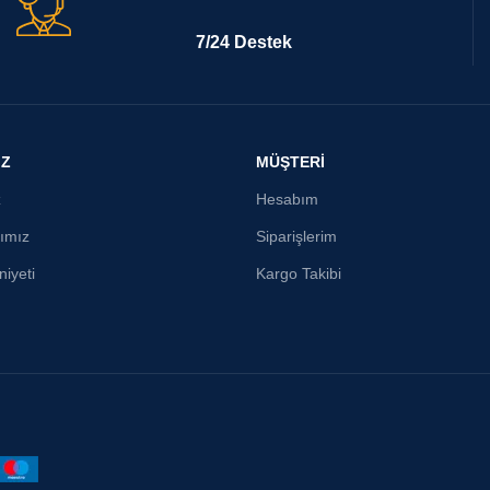
7/24 Destek
İZ
MÜŞTERİ
z
Hesabım
ımız
Siparişlerim
iyeti
Kargo Takibi