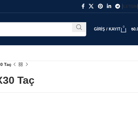
İLETIŞIM
0
GIRIŞ / KAYIT
₺
0.
0 Taç
X30 Taç