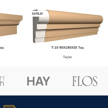
SATILDI
Taç
T-10 90X190X30 Taç
Taçlar