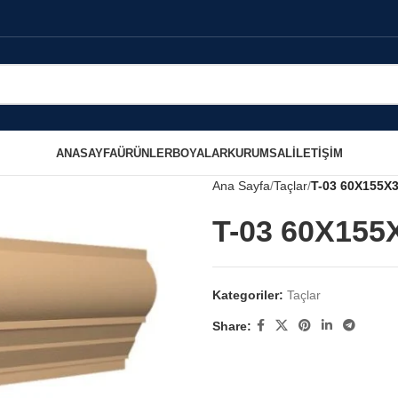
ANASAYFA
ÜRÜNLER
BOYALAR
KURUMSAL
İLETIŞIM
Ana Sayfa
Taçlar
T-03 60X155X3
T-03 60X155
Kategoriler:
Taçlar
Share: