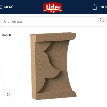
0
MENÜ
₺
0.0
SATILDI
Büyütmek için tıklayın