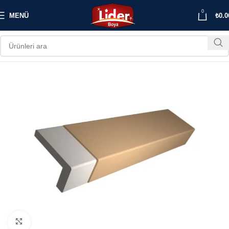
0
MENÜ
₺
0.0
Büyütmek için tıklayın