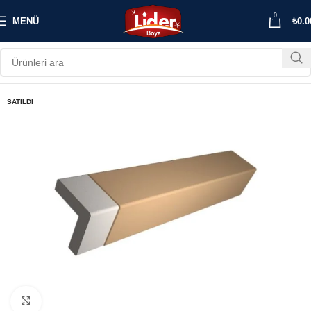
0
MENÜ
₺
0.0
SATILDI
Büyütmek için tıklayın