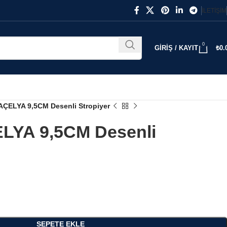
İLETIŞIM
0
GIRIŞ / KAYIT
₺
0.
AÇELYA 9,5CM Desenli Stropiyer
LYA 9,5CM Desenli
SEPETE EKLE