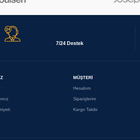
7/24 Destek
İZ
MÜŞTERİ
z
Hesabım
ımız
Siparişlerim
iyeti
Kargo Takibi