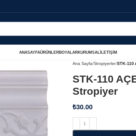
ANASAYFA
ÜRÜNLER
BOYALAR
KURUMSAL
İLETIŞIM
Ana Sayfa
Stropiyerler
STK-110 
STK-110 AÇE
Stropiyer
₺
30.00